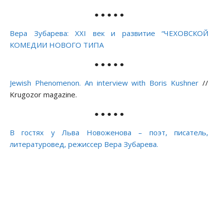
● ● ● ● ●
Вера Зубарева: XXI век и развитие “ЧЕХОВСКОЙ
КОМЕДИИ НОВОГО ТИПА
● ● ● ● ●
Jewish Phenomenon. An interview with Boris Kushner
//
Krugozor magazine.
● ● ● ● ●
В гостях у Льва Новоженова – поэт, писатель,
литературовед, режиссер Вера Зубарева.