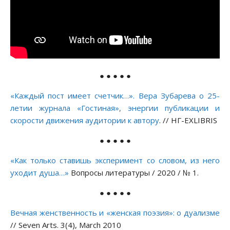
● ● ● ● ●
«Каждый пост имеет счетчик…». Вера Зубарева о 25-
летии журнала «Гостиная», энергии публикации и
скорости движения аудитории к автору
. // НГ-EXLIBRIS
● ● ● ● ●
«Как только ставишь эксперимент со словом, из него
уходит душа…»
Вопросы литературы / 2020 / № 1.
● ● ● ● ●
Вечная женственность и «женская поэзия»: о дуализме
// Seven Arts. 3(4), March 2010